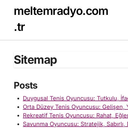
Skip
meltemradyo.com
to
content
.tr
Sitemap
Posts
Duygusal Tenis Oyuncusu: Tutkulu, İfa
Orta Düzey Tenis Oyuncusu: Gelişen, Y
Rekreatif Tenis Oyuncusu: Rahat, Eğlen
Savunma Oyuncusu: Stratejik, Sabırlı, D