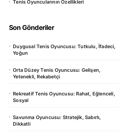
Tenis Oyuncularının Özellikleri
Son Gönderiler
Duygusal Tenis Oyuncusu: Tutkulu, İfadeci,
Yoğun
Orta Düzey Tenis Oyuncusu: Gelişen,
Yetenekli, Rekabetçi
Rekreatif Tenis Oyuncusu: Rahat, Eğlenceli,
Sosyal
Savunma Oyuncusu: Stratejik, Sabırlı,
Dikkatli