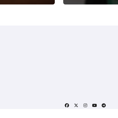
ekli, Rekabetçi
Eğlenceli, Sosyal