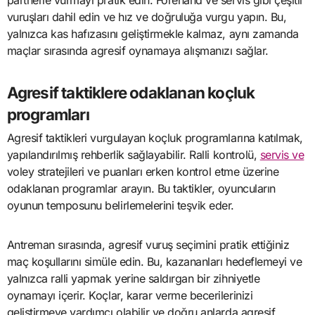
partnerle vurmayı pratik edin. Forehand ve servis gibi çeşitli
vuruşları dahil edin ve hız ve doğruluğa vurgu yapın. Bu,
yalnızca kas hafızasını geliştirmekle kalmaz, aynı zamanda
maçlar sırasında agresif oynamaya alışmanızı sağlar.
Agresif taktiklere odaklanan koçluk
programları
Agresif taktikleri vurgulayan koçluk programlarına katılmak,
yapılandırılmış rehberlik sağlayabilir. Ralli kontrolü,
servis ve
voley stratejileri ve puanları erken kontrol etme üzerine
odaklanan programlar arayın. Bu taktikler, oyuncuların
oyunun temposunu belirlemelerini teşvik eder.
Antreman sırasında, agresif vuruş seçimini pratik ettiğiniz
maç koşullarını simüle edin. Bu, kazananları hedeflemeyi ve
yalnızca ralli yapmak yerine saldırgan bir zihniyetle
oynamayı içerir. Koçlar, karar verme becerilerinizi
geliştirmeye yardımcı olabilir ve doğru anlarda agresif