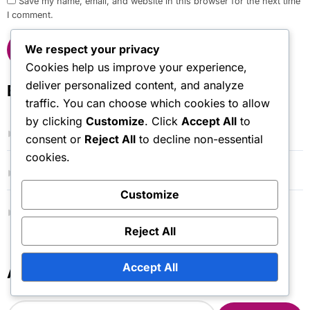
Save my name, email, and website in this browser for the next time
I comment.
We respect your privacy
Cookies help us improve your experience,
deliver personalized content, and analyze
Bağlantılar
traffic. You can choose which cookies to allow
by clicking
Customize
. Click
Accept All
to
Bize Ulaşın
consent or
Reject All
to decline non-essential
cookies.
Blog Arşivi
Customize
Biz Kimiz
Reject All
Accept All
Ara
S