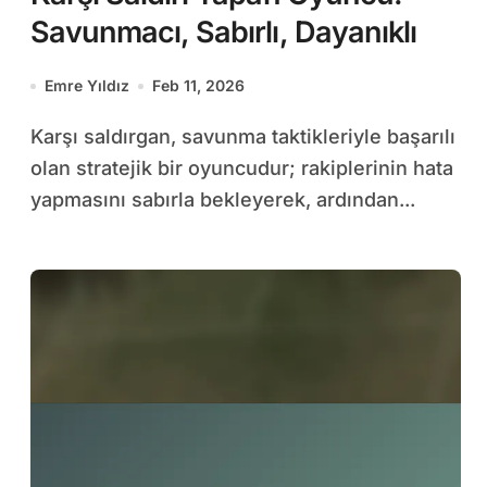
Savunmacı, Sabırlı, Dayanıklı
Emre Yıldız
Feb 11, 2026
Karşı saldırgan, savunma taktikleriyle başarılı
olan stratejik bir oyuncudur; rakiplerinin hata
yapmasını sabırla bekleyerek, ardından...