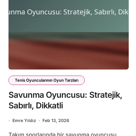
Tenis Oyuncularının Oyun Tarzları
Savunma Oyuncusu: Stratejik,
Sabırlı, Dikkatli
Emre Yıldız
Feb 13, 2026
Takım sporlarında bir savunma oyuncusu,