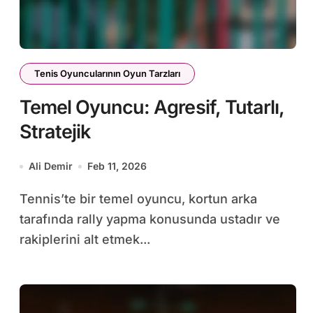
Tenis Oyuncularının Oyun Tarzları
Temel Oyuncu: Agresif, Tutarlı,
Stratejik
Ali Demir
Feb 11, 2026
Tennis’te bir temel oyuncu, kortun arka
tarafında rally yapma konusunda ustadır ve
rakiplerini alt etmek...