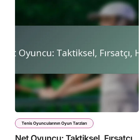
Tenis Oyuncularının Oyun Tarzları
Net Oyuncu: Taktiksel, Fırsatçı,