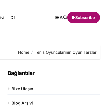
ivi
Dil
Subscribe
Home
Tenis Oyuncularının Oyun Tarzları
Bağlantılar
Bize Ulaşın
Blog Arşivi