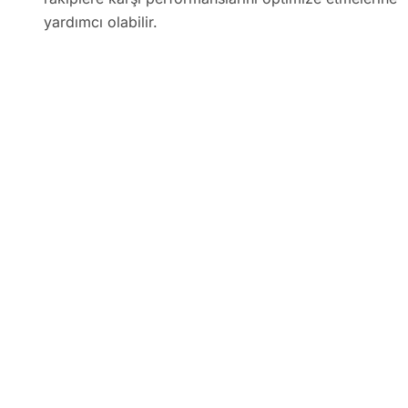
yardımcı olabilir.