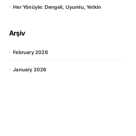
Her Yönüyle: Dengeli, Uyumlu, Yetkin
Arşiv
February 2026
January 2026