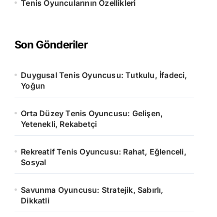
Tenis Oyuncularının Özellikleri
Son Gönderiler
Duygusal Tenis Oyuncusu: Tutkulu, İfadeci,
Yoğun
Orta Düzey Tenis Oyuncusu: Gelişen,
Yetenekli, Rekabetçi
Rekreatif Tenis Oyuncusu: Rahat, Eğlenceli,
Sosyal
Savunma Oyuncusu: Stratejik, Sabırlı,
Dikkatli