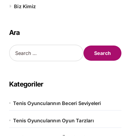
Biz Kimiz
Ara
S
e
a
r
c
h
Kategoriler
f
o
r
Tenis Oyuncularının Beceri Seviyeleri
:
Tenis Oyuncularının Oyun Tarzları