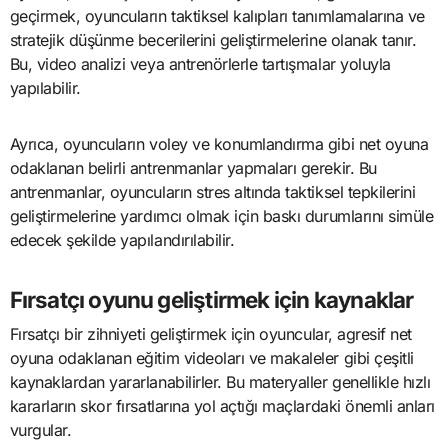
geçirmek, oyuncuların taktiksel kalıpları tanımlamalarına ve
stratejik düşünme becerilerini geliştirmelerine olanak tanır.
Bu, video analizi veya antrenörlerle tartışmalar yoluyla
yapılabilir.
Ayrıca, oyuncuların voley ve konumlandırma gibi net oyuna
odaklanan belirli antrenmanlar yapmaları gerekir. Bu
antrenmanlar, oyuncuların stres altında taktiksel tepkilerini
geliştirmelerine yardımcı olmak için baskı durumlarını simüle
edecek şekilde yapılandırılabilir.
Fırsatçı oyunu geliştirmek için kaynaklar
Fırsatçı bir zihniyeti geliştirmek için oyuncular, agresif net
oyuna odaklanan eğitim videoları ve makaleler gibi çeşitli
kaynaklardan yararlanabilirler. Bu materyaller genellikle hızlı
kararların skor fırsatlarına yol açtığı maçlardaki önemli anları
vurgular.