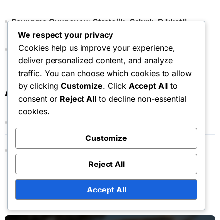
Savunma Oyuncusu: Stratejik, Sabırlı, Dikkatli
We respect your privacy
Cookies help us improve your experience,
Her Yönüyle: Dengeli, Uyumlu, Yetkin
deliver personalized content, and analyze
traffic. You can choose which cookies to allow
by clicking
Customize
. Click
Accept All
to
Arşiv
consent or
Reject All
to decline non-essential
cookies.
February 2026
Customize
January 2026
Reject All
Accept All
You Missed