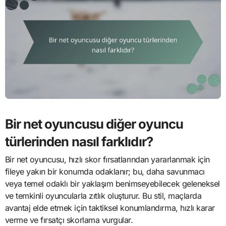
Bir net oyuncusu diğer oyuncu
türlerinden nasıl farklıdır?
Bir net oyuncusu, hızlı skor fırsatlarından yararlanmak için
fileye yakın bir konumda odaklanır; bu, daha savunmacı
veya temel odaklı bir yaklaşım benimseyebilecek geleneksel
ve temkinli oyuncularla zıtlık oluşturur. Bu stil, maçlarda
avantaj elde etmek için taktiksel konumlandırma, hızlı karar
verme ve fırsatçı skorlama vurgular.