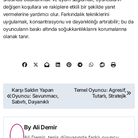
değişen koşullara ve rakiplere etkili bir şekilde yanıt
vermelerine yardımcı olur. Farkındalık tekniklerini
uygulamak, konsantrasyonu ve dayanıklılığı artırabilir; bu da
oyuncuların baskı altında soğukkanlılıklarını korumalarına
olanak tanır.
Post
Karşı Saldırı Yapan
Temel Oyuncu: Agresif,
Oyuncu: Savunmacı,
Tutarlı, Stratejik
navigation
Sabırlı, Dayanıklı
By
Ali Demir
Ali Demir, tenis dünyasında farklı oyuncu