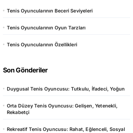
o
r
Tenis Oyuncularının Beceri Seviyeleri
:
Tenis Oyuncularının Oyun Tarzları
Tenis Oyuncularının Özellikleri
Son Gönderiler
Duygusal Tenis Oyuncusu: Tutkulu, İfadeci, Yoğun
Orta Düzey Tenis Oyuncusu: Gelişen, Yetenekli,
Rekabetçi
Rekreatif Tenis Oyuncusu: Rahat, Eğlenceli, Sosyal