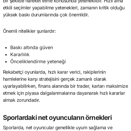
bir şekilde hareket etme konusunda yeteneklidir. Hızlı ama
etkili seçimler yapabilme yetenekleri, zamanın kritik olduğu
yüksek baskı durumlarında çok önemlidir.
Önemli nitelikler şunlardır:
Baskı altında güven
Kararlılık
Önceliklendirme yeteneği
Rekabetçi oyunlarda, hızlı karar verici, rakiplerinin
hamlelerine karşı stratejisini gerçek zamanlı olarak
uyarlayabilirken, finans alanında bir trader, karları maksimize
etmek için piyasa dalgalanmalarına dayanarak hızlı kararlar
almak zorundadır.
Sporlardaki net oyuncuların örnekleri
Sporlarda, net oyuncular genellikle uyum sağlama ve