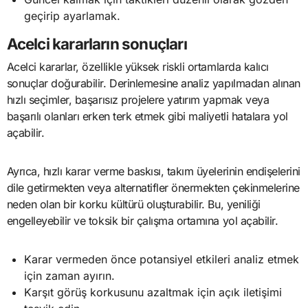
geçirip ayarlamak.
Acelci kararların sonuçları
Acelci kararlar, özellikle yüksek riskli ortamlarda kalıcı
sonuçlar doğurabilir. Derinlemesine analiz yapılmadan alınan
hızlı seçimler, başarısız projelere yatırım yapmak veya
başarılı olanları erken terk etmek gibi maliyetli hatalara yol
açabilir.
Ayrıca, hızlı karar verme baskısı, takım üyelerinin endişelerini
dile getirmekten veya alternatifler önermekten çekinmelerine
neden olan bir korku kültürü oluşturabilir. Bu, yeniliği
engelleyebilir ve toksik bir çalışma ortamına yol açabilir.
Karar vermeden önce potansiyel etkileri analiz etmek
için zaman ayırın.
Karşıt görüş korkusunu azaltmak için açık iletişimi