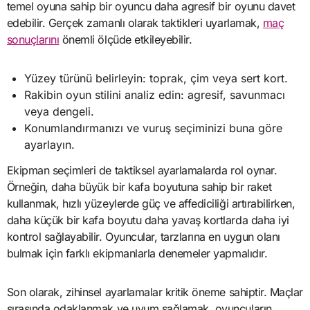
temel oyuna sahip bir oyuncu daha agresif bir oyunu davet
edebilir. Gerçek zamanlı olarak taktikleri uyarlamak,
maç
sonuçlarını
önemli ölçüde etkileyebilir.
Yüzey türünü belirleyin: toprak, çim veya sert kort.
Rakibin oyun stilini analiz edin: agresif, savunmacı
veya dengeli.
Konumlandırmanızı ve vuruş seçiminizi buna göre
ayarlayın.
Ekipman seçimleri de taktiksel ayarlamalarda rol oynar.
Örneğin, daha büyük bir kafa boyutuna sahip bir raket
kullanmak, hızlı yüzeylerde güç ve affediciliği artırabilirken,
daha küçük bir kafa boyutu daha yavaş kortlarda daha iyi
kontrol sağlayabilir. Oyuncular, tarzlarına en uygun olanı
bulmak için farklı ekipmanlarla denemeler yapmalıdır.
Son olarak, zihinsel ayarlamalar kritik öneme sahiptir. Maçlar
sırasında odaklanmak ve uyum sağlamak, oyuncuların