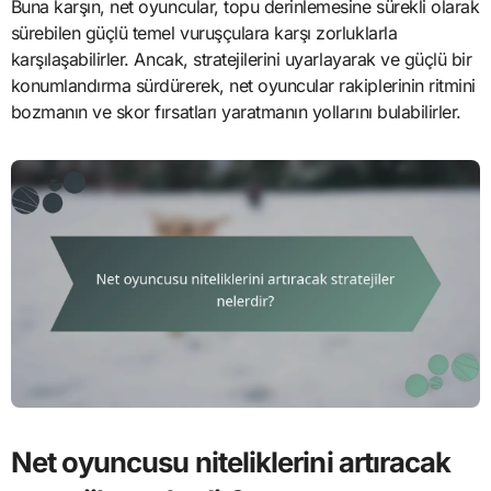
Buna karşın, net oyuncular, topu derinlemesine sürekli olarak
sürebilen güçlü temel vuruşçulara karşı zorluklarla
karşılaşabilirler. Ancak, stratejilerini uyarlayarak ve güçlü bir
konumlandırma sürdürerek, net oyuncular rakiplerinin ritmini
bozmanın ve skor fırsatları yaratmanın yollarını bulabilirler.
Net oyuncusu niteliklerini artıracak