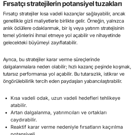
Fırsatçı stratejilerin potansiyel tuzakları
Fırsatçı stratejiler kısa vadeli kazançlar sağlayabilir, ancak
genellikle gizli maliyetlerle birlikte gelir. Örneğin, yalnızca
anlık ödüllere odaklanmak, bir iş veya yatırım stratejisinin
temel yönlerini ihmal etmeye yol açabilir ve nihayetinde
gelecekteki büyümeyi zayıflatabilir.
Ayrıca, bu stratejiler karar verme süreçlerinde
dalgalanmalara neden olabilir; hızlı kazanç peşinde koşmak,
tutarsız performansa yol açabilir. Bu tutarsızlık, istikrar ve
öngörülebilirlik tercih eden paydaşları yabancılaştırabilir.
Kısa vadeli odak, uzun vadeli hedefleri tehlikeye
atabilir.
Artan dalgalanma, yatırımcıları ve ortakları
caydırabilir.
Reaktif karar verme nedeniyle fırsatların kaçırılma
potansiyeli.