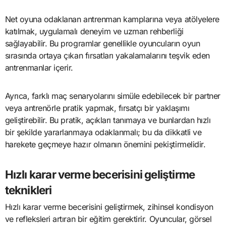
Net oyuna odaklanan antrenman kamplarına veya atölyelere
katılmak, uygulamalı deneyim ve uzman rehberliği
sağlayabilir. Bu programlar genellikle oyuncuların oyun
sırasında ortaya çıkan fırsatları yakalamalarını teşvik eden
antrenmanlar içerir.
Ayrıca, farklı maç senaryolarını simüle edebilecek bir partner
veya antrenörle pratik yapmak, fırsatçı bir yaklaşımı
geliştirebilir. Bu pratik, açıkları tanımaya ve bunlardan hızlı
bir şekilde yararlanmaya odaklanmalı; bu da dikkatli ve
harekete geçmeye hazır olmanın önemini pekiştirmelidir.
Hızlı karar verme becerisini geliştirme
teknikleri
Hızlı karar verme becerisini geliştirmek, zihinsel kondisyon
ve refleksleri artıran bir eğitim gerektirir. Oyuncular, görsel