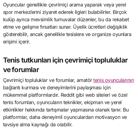
Oyuncular genellikle çevrimiçi arama yaparak veya yerel
spor merkezlerini ziyaret ederek ligleri bulabilirler. Birçok
kulüp ayrıca mevsimlik turnuvalar düzenler, bu da rekabet
etme ve gelişme fırsatları sunar. Üyelik ücretleri değişiklik
gösterebilir, ancak genellikle tesislere ve organize oyunlara
erişimi içerir.
Tenis tutkunları için çevrimiçi topluluklar
ve forumlar
Çevrimiçi topluluklar ve forumlar, amatör
tenis oyuncularının
bağlantı kurması ve deneyimlerini paylaşması için
mükemmel platformlardır. Reddit gibi web siteleri ve özel
tenis forumları, oyuncuların teknikler, ekipman ve yerel
etkinlikler hakkında tartışmalar yapmasına olanak tanır. Bu
platformlar, daha deneyimli oyunculardan motivasyon ve
tavsiye alma kaynağı da olabilir.