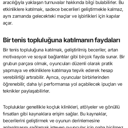
aracılığıyla yaklaşan turnuvalar hakkında bilgi bulabilirler. Bu
etkinliklere katılmak, sadece becerileri geliştirmekle kalmaz,
aynı zamanda gelecekteki maçlar ve işbirlikleri için kapılar
açar.
Bir tenis topluluğuna katılmanın faydaları
Bir tenis topluluğuna katılmak, geliştirilmiş beceriler, artan
motivasyon ve sosyal bağlantılar gibi birçok fayda sunar. Bir
grubun parçası olmak, oyuncuları düzenli olarak pratik
yapmaya ve etkinliklere katılmaya teşvik ederek hesap
verebilirliği artırabilir. Ayrıca, oyuncular birbirlerinden
öğrenebilir, daha iyi performansa yol açabilecek ipuçları ve
teknikler paylaşabilirler.
Topluluklar genellikle koçluk klinikleri, atölyeler ve gönüllü
fırsatları gibi kaynaklara erişim sağlar. Bu kaynaklar,
becerilerini geliştirmek ve oyunun derinlemesine
anlaşılmasını sağlamak isteyen oyuncular için paha biçilmez