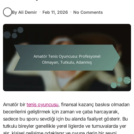
By Ali Demir
Feb 11, 2026
No Comments
Amatör bir
tenis oyuncusu
, finansal kazanç baskısı olmadan
becerilerini geliştirmek için zaman ve çaba harcayarak,
sadece bu sporu sevdiği için bu alanda faaliyet gösterir. Bu
tutkulu bireyler genellikle yerel liglerde ve turnuvalarda yer
alır, kişisel gelişime odaklanır ve oyuna derin bir sevgi