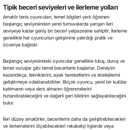
Tipik beceri seviyeleri ve ilerleme yolları
Amatör tenis oyuncuları, temel bilgileri yeni öğrenen
başlangıç seviyesinden yerel turnuvalarda yarışan ileri
seviyeye kadar geniş bir beceri yelpazesine sahiptir. İlerleme
genellikle her oyuncunun gelişimine yatırdığı pratik ve
özveriye bağlıdır.
Başlangıç seviyesindeki oyuncular genellikle tutuş, duruş ve
temel vuruşlar gibi temel becerilerle başlarlar. Deneyim
kazandıkça, tekniklerini, ayak hareketlerini ve stratejilerini
geliştirmeye odaklanabilirler. Birçok oyuncu, yerel bir kulübe
katılmanın veya ders almanın öğrenmelerini
hızlandırabileceğini ve değerli geri bildirim sağlayabileceğini
bulur.
İleri düzey amatörler, becerilerini daha da geliştirebilecekleri
ve ilerlemelerini ölçebilecekleri rekabetçi liglerde veya