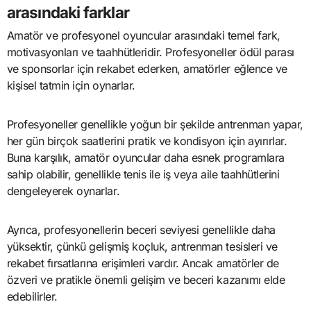
arasındaki farklar
Amatör ve profesyonel oyuncular arasındaki temel fark,
motivasyonları ve taahhütleridir. Profesyoneller ödül parası
ve sponsorlar için rekabet ederken, amatörler eğlence ve
kişisel tatmin için oynarlar.
Profesyoneller genellikle yoğun bir şekilde antrenman yapar,
her gün birçok saatlerini pratik ve kondisyon için ayırırlar.
Buna karşılık, amatör oyuncular daha esnek programlara
sahip olabilir, genellikle tenis ile iş veya aile taahhütlerini
dengeleyerek oynarlar.
Ayrıca, profesyonellerin beceri seviyesi genellikle daha
yüksektir, çünkü gelişmiş koçluk, antrenman tesisleri ve
rekabet fırsatlarına erişimleri vardır. Ancak amatörler de
özveri ve pratikle önemli gelişim ve beceri kazanımı elde
edebilirler.