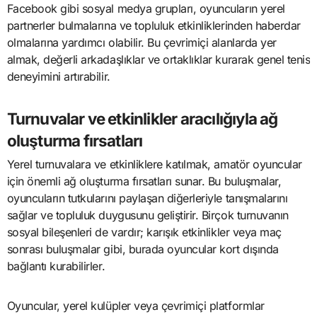
Facebook gibi sosyal medya grupları, oyuncuların yerel
partnerler bulmalarına ve topluluk etkinliklerinden haberdar
olmalarına yardımcı olabilir. Bu çevrimiçi alanlarda yer
almak, değerli arkadaşlıklar ve ortaklıklar kurarak genel tenis
deneyimini artırabilir.
Turnuvalar ve etkinlikler aracılığıyla ağ
oluşturma fırsatları
Yerel turnuvalara ve etkinliklere katılmak, amatör oyuncular
için önemli ağ oluşturma fırsatları sunar. Bu buluşmalar,
oyuncuların tutkularını paylaşan diğerleriyle tanışmalarını
sağlar ve topluluk duygusunu geliştirir. Birçok turnuvanın
sosyal bileşenleri de vardır; karışık etkinlikler veya maç
sonrası buluşmalar gibi, burada oyuncular kort dışında
bağlantı kurabilirler.
Oyuncular, yerel kulüpler veya çevrimiçi platformlar