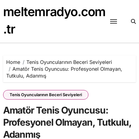
Skip
meltemradyo.com
to
content
.tr
Home
Tenis Oyuncularının Beceri Seviyeleri
Amatör Tenis Oyuncusu: Profesyonel Olmayan,
Tutkulu, Adanmış
Tenis Oyuncularının Beceri Seviyeleri
Amatör Tenis Oyuncusu:
Profesyonel Olmayan, Tutkulu,
Adanmış