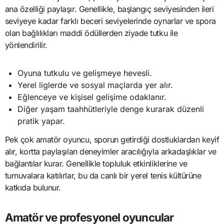
ana özelliği paylaşır. Genellikle, başlangıç seviyesinden ileri
seviyeye kadar farklı beceri seviyelerinde oynarlar ve spora
olan bağlılıkları maddi ödüllerden ziyade tutku ile
yönlendirilir.
Oyuna tutkulu ve gelişmeye hevesli.
Yerel liglerde ve sosyal maçlarda yer alır.
Eğlenceye ve kişisel gelişime odaklanır.
Diğer yaşam taahhütleriyle denge kurarak düzenli
pratik yapar.
Pek çok amatör oyuncu, sporun getirdiği dostluklardan keyif
alır, kortta paylaşılan deneyimler aracılığıyla arkadaşlıklar ve
bağlantılar kurar. Genellikle topluluk etkinliklerine ve
turnuvalara katılırlar, bu da canlı bir yerel tenis kültürüne
katkıda bulunur.
Amatör ve profesyonel oyuncular