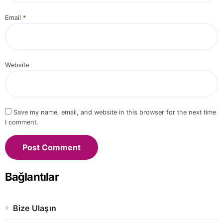
Email
*
Website
Save my name, email, and website in this browser for the next time
I comment.
Bağlantılar
Bize Ulaşın