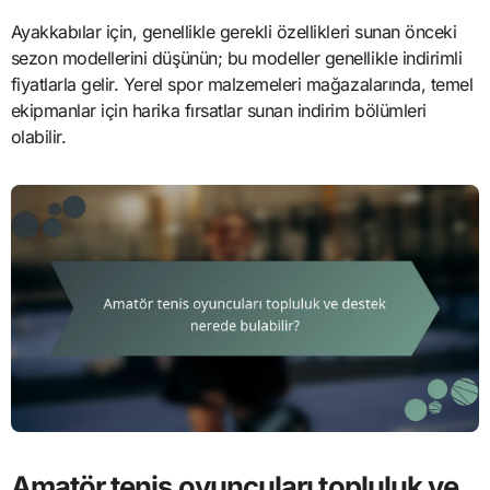
Ayakkabılar için, genellikle gerekli özellikleri sunan önceki
sezon modellerini düşünün; bu modeller genellikle indirimli
fiyatlarla gelir. Yerel spor malzemeleri mağazalarında, temel
ekipmanlar için harika fırsatlar sunan indirim bölümleri
olabilir.
Amatör tenis oyuncuları topluluk ve